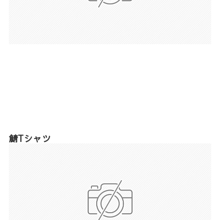
鯖Tシャツ
商品名 鯖Tシャツ カラー オリーブ サイズ
SS/S/M/L/LL （詳細について別画像にてご確認
願います） 素材 ポリエステル100％ 洗濯方法
40℃以下…
2023年4月26日
商品一覧