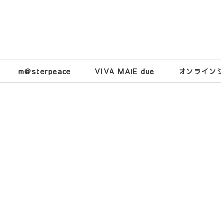
m@sterpeace
VIVA MAiE due
オンライン